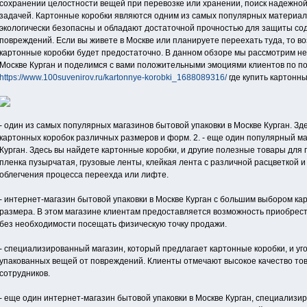
сохранении целостности вещей при перевозке или хранении, поиск надежной
задачей. Картонные коробки являются одним из самых популярных материало
экологически безопасны и обладают достаточной прочностью для защиты со
повреждений. Если вы живете в Москве или планируете переехать туда, то в
картонные коробки будет предостаточно. В данном обзоре мы рассмотрим не
Москве Курган и поделимся с вами положительными эмоциями клиентов по по
https://www.100suvenirov.ru/kartonnye-korobki_1688089316/
где купить картонны
- один из самых популярных магазинов бытовой упаковки в Москве Курган. З
картонных коробок различных размеров и форм. 2. - еще один популярный ма
Курган. Здесь вы найдете картонные коробки, и другие полезные товары для 
пленка пузырчатая, грузовые ленты, клейкая лента с различной расцветкой 
облегчения процесса переехда или лифте.
- интернет-магазин бытовой упаковки в Москве Курган с большим выбором к
размера. В этом магазине клиентам предоставляется возможность приобрест
без необходимости посещать физическую точку продажи.
- специализированный магазин, который предлагает картонные коробки, и уг
упакованных вещей от повреждений. Клиенты отмечают высокое качество т
сотрудников.
- еще один интернет-магазин бытовой упаковки в Москве Курган, специализ