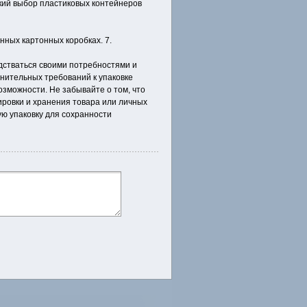
окий выбор пластиковых контейнеров
нных картонных коробках. 7.
одстваться своими потребностями и
нительных требований к упаковке
озможности. Не забывайте о том, что
ровки и хранения товара или личных
ую упаковку для сохранности