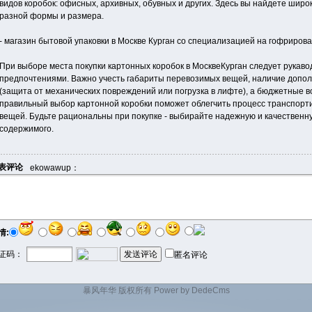
видов коробок: офисных, архивных, обувных и других. Здесь вы найдете шир
разной формы и размера.
- магазин бытовой упаковки в Москве Курган со специализацией на гофрирова
При выборе места покупки картонных коробок в МосквеКурган следует рукав
предпочтениями. Важно учесть габариты перевозимых вещей, наличие допол
(защита от механических повреждений или погрузка в лифте), а бюджетные в
правильный выбор картонной коробки поможет облегчить процесс транспорти
вещей. Будьте рациональны при покупке - выбирайте надежную и качественн
содержимого.
表评论
ekowawup：
情:
证码：
匿名评论
暴风年华 版权所有
Power by DedeCms