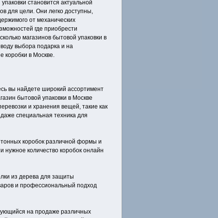
 упаковки становится актуальной
в для цели. Они легко доступны,
держимого от механических
озможностей где приобрести
сколько магазинов бытовой упаковки в
воду выбора подарка и на
е коробки в Москве.
десь вы найдете широкий ассортимент
газин бытовой упаковки в Москве
перевозки и хранения вещей, такие как
и даже специальная техника для
артонных коробок различной формы и
и нужное количество коробок онлайн
олки из дерева для защиты
оваров и профессиональный подход
ирующийся на продаже различных