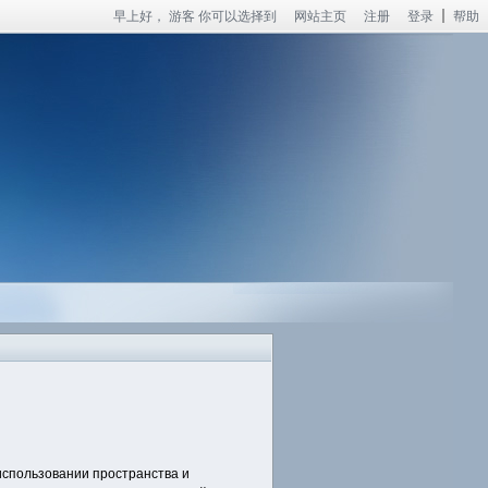
早上好，
游客
你可以选择到
网站主页
注册
登录
帮助
использовании пространства и