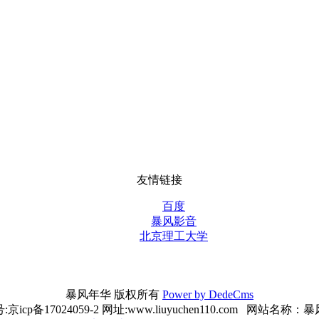
友情链接
百度
暴风影音
北京理工大学
暴风年华 版权所有
Power by DedeCms
京icp备17024059-2 网址:www.liuyuchen110.com 网站名称