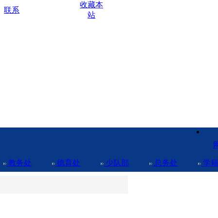
收藏本
联系
站
教务处
德育处
少队部
总务处
学籍